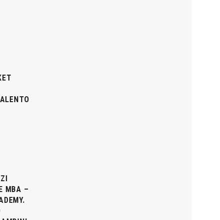
KET
TALENTO
ZI
E MBA –
ADEMY.
O