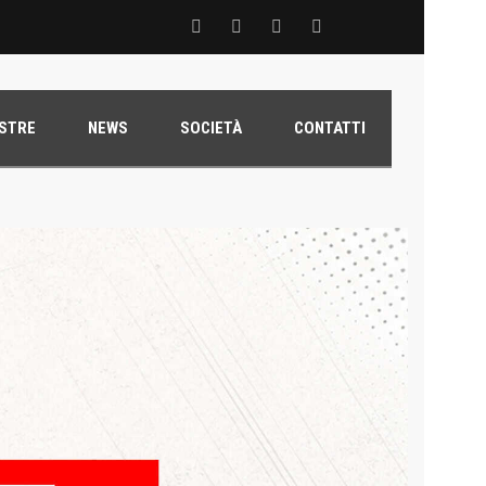
 del Grifone nel territorio
ESTRE
NEWS
SOCIETÀ
CONTATTI
ale con il talento Muhammed Jallow Seydina
ana Reyer