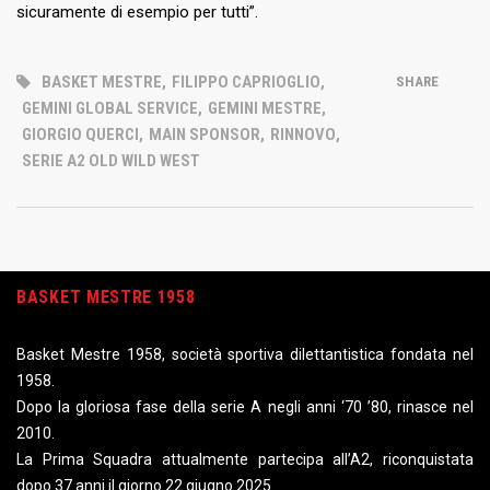
sicuramente di esempio per tutti”.
BASKET MESTRE
,
FILIPPO CAPRIOGLIO
,
SHARE
GEMINI GLOBAL SERVICE
,
GEMINI MESTRE
,
GIORGIO QUERCI
,
MAIN SPONSOR
,
RINNOVO
,
SERIE A2 OLD WILD WEST
BASKET MESTRE 1958
Basket Mestre 1958, società sportiva dilettantistica fondata nel
1958.
Dopo la gloriosa fase della serie A negli anni ‘70 ’80, rinasce nel
2010.
La Prima Squadra attualmente partecipa all’A2, riconquistata
dopo 37 anni il giorno 22 giugno 2025.