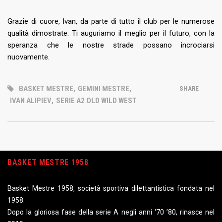
Grazie di cuore, Ivan, da parte di tutto il club per le numerose
qualità dimostrate. Ti auguriamo il meglio per il futuro, con la
speranza che le nostre strade possano incrociarsi
nuovamente.
BASKET MESTRE
,
GEMINI MESTRE
,
SHARE
IVAN ALIPIEV
,
SERIE A2 OLD WILD WEST
BASKET MESTRE 1958
Basket Mestre 1958, società sportiva dilettantistica fondata nel
1958.
Dopo la gloriosa fase della serie A negli anni ‘70 ’80, rinasce nel