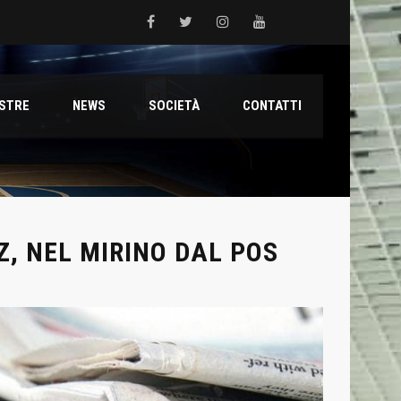
 del Grifone nel territorio
ESTRE
NEWS
SOCIETÀ
CONTATTI
ale con il talento Muhammed Jallow Seydina
ana Reyer
Z, NEL MIRINO DAL POS