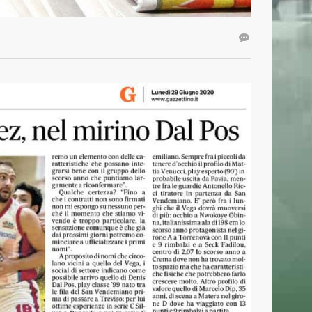
CONTATTI
Basket Mestre 1958 SSD a.r.l
Orari Segreteria:
Lun – Merc dalle 19.00 alle 20.30
T
(+39) 320 7147731
segreteria@basketmestre.it
vid-19
NEWSLETTER
Iscriviti alla nostra Newsletter per rimanere
sempre aggiornato.
Ho letto e accettato la
Privacy Policy