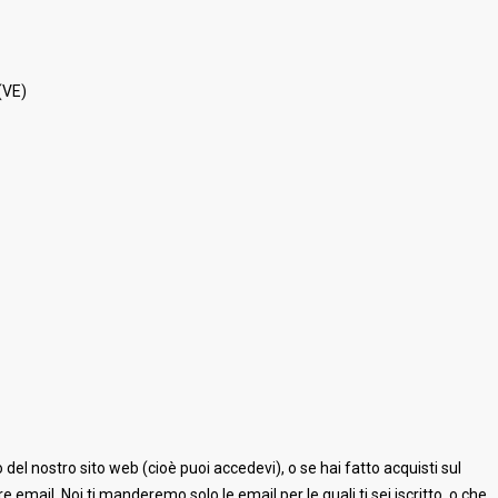
(VE)
o del nostro sito web (cioè puoi accedevi), o se hai fatto acquisti sul
e email. Noi ti manderemo solo le email per le quali ti sei iscritto, o che