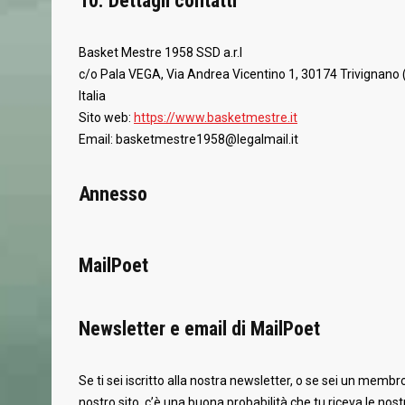
10. Dettagli contatti
Basket Mestre 1958 SSD a.r.l
c/o Pala VEGA, Via Andrea Vicentino 1, 30174 Trivignano 
Italia
Sito web:
https://www.basketmestre.it
Email:
basketmestre1958@
legalmail.it
Annesso
MailPoet
Newsletter e email di MailPoet
Se ti sei iscritto alla nostra newsletter, o se sei un membr
nostro sito, c’è una buona probabilità che tu riceva le nostr