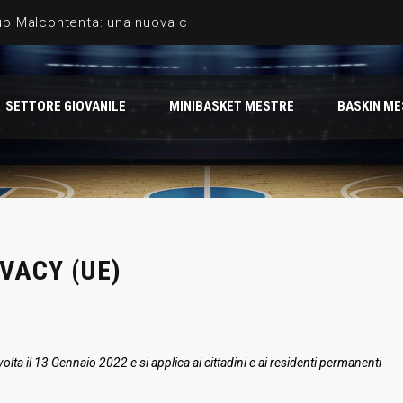
b Malcontenta: una nuova collaborazione che aumenta la rete
 il Grifone!
SETTORE GIOVANILE
MINIBASKET MESTRE
BASKIN M
e della pallacanestro italiana in biancorosso
nternazionale in biancorosso: Basket Mestre sigla un trienn
o anche per la stagione 2026/27. Raggiunto accordo con Um
VACY (UE)
volta il 13 Gennaio 2022 e si applica ai cittadini e ai residenti permanenti