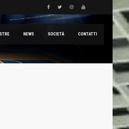
 del Grifone nel territorio
ESTRE
NEWS
SOCIETÀ
CONTATTI
ale con il talento Muhammed Jallow Seydina
ana Reyer