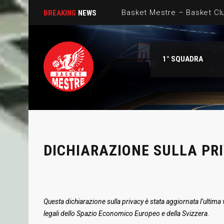
Basket Mestre – Basket Clu
BREAKING
NEWS
Un incontro d’eccezione per
1° SQUADRA
Basket Mestre, due promess
Un prospetto di caratura i
Gemini Mestre al Talierci
DICHIARAZIONE SULLA PRI
Questa dichiarazione sulla privacy è stata aggiornata l’ultima 
legali dello Spazio Economico Europeo e della Svizzera.