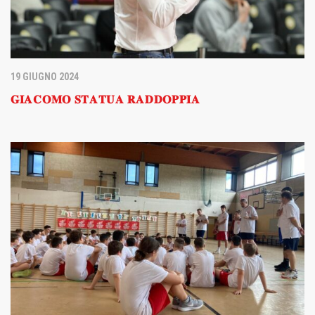
19 GIUGNO 2024
𝐆𝐈𝐀𝐂𝐎𝐌𝐎 𝐒𝐓𝐀𝐓𝐔𝐀 𝐑𝐀𝐃𝐃𝐎𝐏𝐏𝐈𝐀