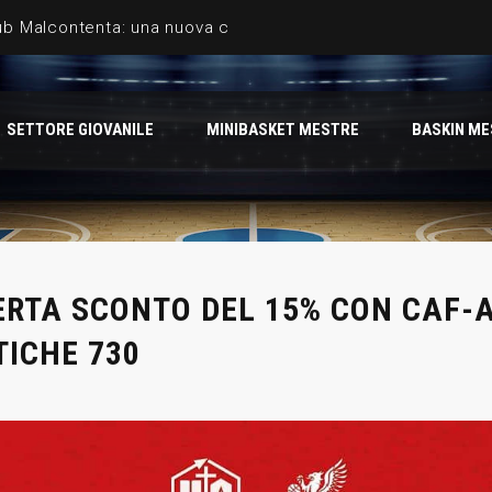
b Malcontenta: una nuova collaborazione che aumenta la rete
 il Grifone!
SETTORE GIOVANILE
MINIBASKET MESTRE
BASKIN M
e della pallacanestro italiana in biancorosso
nternazionale in biancorosso: Basket Mestre sigla un trienn
o anche per la stagione 2026/27. Raggiunto accordo con Um
ERTA SCONTO DEL 15% CON CAF-A
TICHE 730