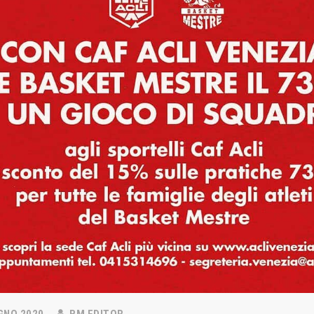
 NEWS
LINKS
Abbonamenti
2026
estre – Basket Club
Biglietti
nta: una nuova
azione che aumenta la rete
Download
ne nel territorio
Regolamento Emergenza Co
2026
Consorzio Progetto Mestre
tro d’eccezione per il
2026