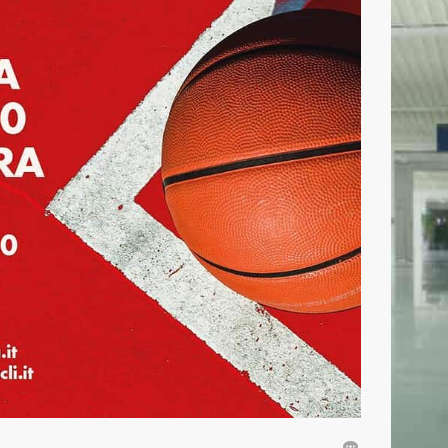
CONTATTI
Basket Mestre 1958 SSD a.r.l
Orari Segreteria:
Lun – Merc dalle 19.00 alle 20.30
T
(+39) 320 7147731
segreteria@basketmestre.it
vid-19
NEWSLETTER
Iscriviti alla nostra Newsletter per rimanere