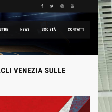
 del Grifone nel territorio
ESTRE
NEWS
SOCIETÀ
CONTATTI
ale con il talento Muhammed Jallow Seydina
ana Reyer
CLI VENEZIA SULLE