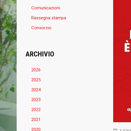
Comunicazioni
Rassegna stampa
Consorzio
BASKET MESTRE 1958
ULTIME
ARCHIVIO
Basket Mestre 1958, società sportiva
31 LUGLIO 
dilettantistica fondata nel 1958.
Basket M
2026
Malconte
Dopo la gloriosa fase della serie A negli
2025
collabor
anni ‘70 ’80, rinasce nel 2010.
del Grifo
2024
La Prima Squadra attualmente partecipa
all’A2, riconquistata dopo 37 anni il giorno
2023
24 LUGLIO 
22 giugno 2025.
Un incon
2022
Grifone!
2021
2020
22 LUGLIO 