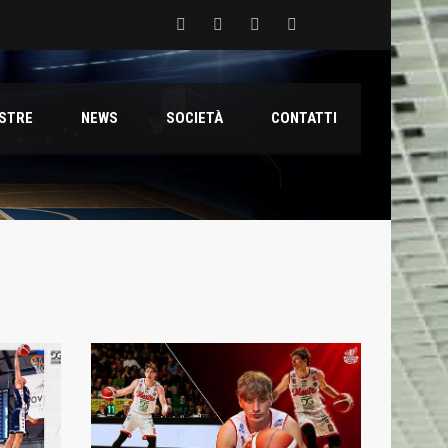
 del Grifone nel territorio
ESTRE
NEWS
SOCIETÀ
CONTATTI
ale con il talento Muhammed Jallow Seydina
ana Reyer