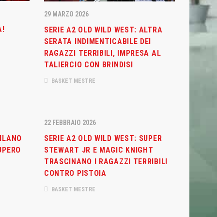
29 MARZO 2026
A!
SERIE A2 OLD WILD WEST: ALTRA
CONTATTI
SERATA INDIMENTICABILE DEI
RAGAZZI TERRIBILI, IMPRESA AL
Basket Mestre 1958 SSD a.r.l
TALIERCIO CON BRINDISI
Orari Segreteria:
BASKET MESTRE
Lun – Merc dalle 19.00 alle 20.30
T
(+39) 320 7147731
segreteria@basketmestre.it
vid-19
22 FEBBRAIO 2026
NEWSLETTER
MILANO
SERIE A2 OLD WILD WEST: SUPER
CUPERO
STEWART JR E MAGIC KNIGHT
TRASCINANO I RAGAZZI TERRIBILI
Iscriviti alla nostra Newsletter per rimanere
CONTRO PISTOIA
sempre aggiornato.
BASKET MESTRE