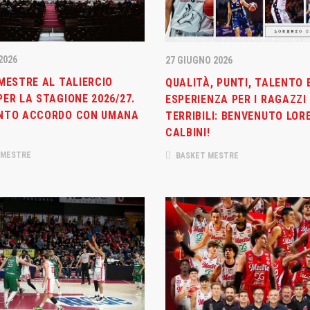
2026
27 GIUGNO 2026
MESTRE AL TALIERCIO
QUALITÀ, PUNTI, TALENTO 
ER LA STAGIONE 2026/27.
ESPERIENZA PER I RAGAZZI
NTO ACCORDO CON UMANA
TERRIBILI: BENVENUTO LOR
CALBINI!
 MESTRE
BASKET MESTRE