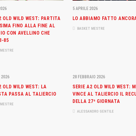
2026
5 APRILE 2026
2 OLD WILD WEST: PARTITA
LO ABBIAMO FATTO ANCOR
 NEWS
LINKS
SIMA FINO ALLA FINE AL
BASKET MESTRE
IO CON AVELLINO CHE
Abbonamenti
2026
3-85
estre – Basket Club
Biglietti
nta: una nuova
 MESTRE
azione che aumenta la rete
Download
ne nel territorio
Regolamento Emergenza Co
 2026
28 FEBBRAIO 2026
2026
Consorzio Progetto Mestre
tro d’eccezione per il
2 OLD WILD WEST: LA
SERIE A2 OLD WILD WEST: 
STA PASSA AL TALIERCIO
VINCE AL TALIERCIO IL RE
DELLA 27ª GIORNATA
 MESTRE
2026
ALESSANDRO GENTILE
estre, due promesse della
stro italiana in
sso