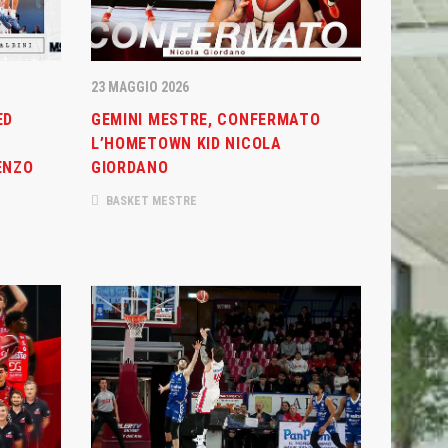
23 MAGGIO 2026
ED
GEMINI MESTRE, CONFERMATO
L’HOMETOWN KID NICOLA
ENZO
GIORDANO
BASKET MESTRE