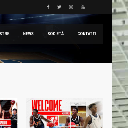
 del Grifone nel territorio
ESTRE
NEWS
SOCIETÀ
CONTATTI
ale con il talento Muhammed Jallow Seydina
ana Reyer