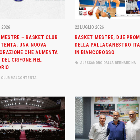
 2026
22 LUGLIO 2026
 MESTRE – BASKET CLUB
BASKET MESTRE, DUE PRO
TENTA: UNA NUOVA
DELLA PALLACANESTRO IT
ORAZIONE CHE AUMENTA
IN BIANCOROSSO
 DEL GRIFONE NEL
ALESSANDRO DALLA BERNARDINA
ORIO
 CLUB MALCONTENTA