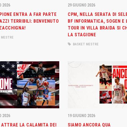
29 GIUGNO 2026
O 2026
CPM, NELLA SERATA DI SEL
PIONE ENTRA A FAR PARTE
BF INFORMATICA, SOGEN E 
AZZI TERRIBILI: BENVENUTO
TOUR IN VILLA BRAIDA SI C
ZACCHIGNA!
LA STAGIONE
 NEWS
LINKS
 MESTRE
BASKET MESTRE
Abbonamenti
2026
estre – Basket Club
Biglietti
nta: una nuova
azione che aumenta la rete
Download
ne nel territorio
Regolamento Emergenza Co
2026
Consorzio Progetto Mestre
tro d’eccezione per il
2026
O 2026
19 GIUGNO 2026
estre, due promesse della
 ATTRAE LA CALAMITA DEI
SIAMO ANCORA QUA