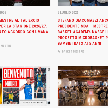
2026
7 LUGLIO 2026
MESTRE AL TALIERCIO
STEFANO GIACOMAZZI ANC
ER LA STAGIONE 2026/27.
PRESIDENTE MBA – MESTRE
NTO ACCORDO CON UMANA
BASKET ACADEMY. NASCE I
PROGETTO MICROBASKET P
BAMBINI DAI 3 AI 5 ANNI
 MESTRE
BASKET MESTRE