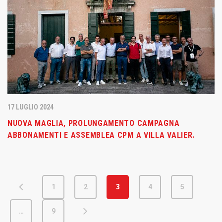
17 LUGLIO 2024
NUOVA MAGLIA, PROLUNGAMENTO CAMPAGNA
ABBONAMENTI E ASSEMBLEA CPM A VILLA VALIER.
1
2
3
4
5
…
9