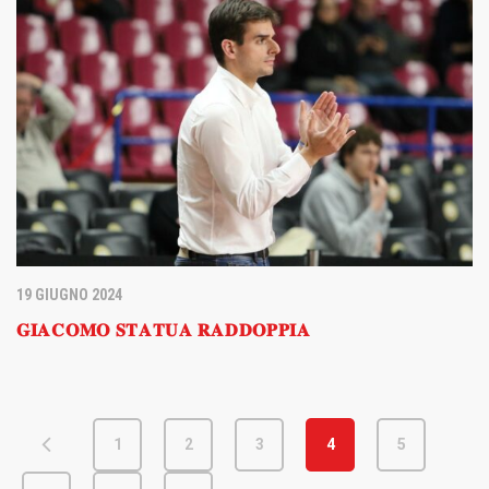
19 GIUGNO 2024
𝐆𝐈𝐀𝐂𝐎𝐌𝐎 𝐒𝐓𝐀𝐓𝐔𝐀 𝐑𝐀𝐃𝐃𝐎𝐏𝐏𝐈𝐀
1
2
3
4
5