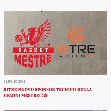
5 LUGLIO 2024
𝐁𝐈𝐓𝐑𝐄 𝐍𝐔𝐎𝐕𝐎 𝐒𝐏𝐎𝐍𝐒𝐎𝐑 𝐓𝐄𝐂𝐍𝐈𝐂𝐎 𝐃𝐄𝐋𝐋𝐀
𝐆𝐄𝐌𝐈𝐍𝐈 𝐌𝐄𝐒𝐓𝐑𝐄⚪️🔴