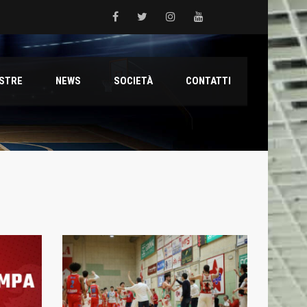
 del Grifone nel territorio
ESTRE
NEWS
SOCIETÀ
CONTATTI
ale con il talento Muhammed Jallow Seydina
ana Reyer