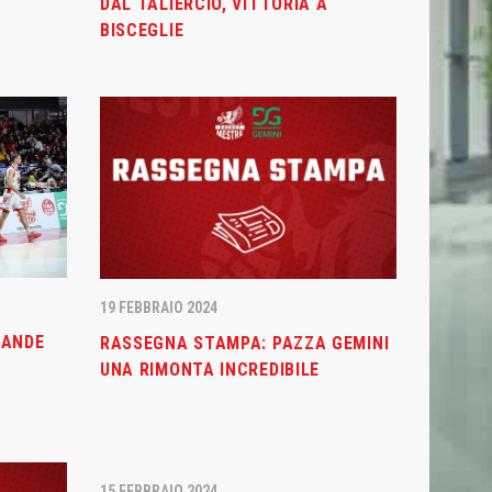
DAL TALIERCIO, VITTORIA A
BISCEGLIE
CONTATTI
19 FEBBRAIO 2024
RANDE
RASSEGNA STAMPA: PAZZA GEMINI
Basket Mestre 1958 SSD a.r.l
UNA RIMONTA INCREDIBILE
Orari Segreteria:
Lun – Merc dalle 19.00 alle 20.30
T
(+39) 320 7147731
segreteria@basketmestre.it
vid-19
15 FEBBRAIO 2024