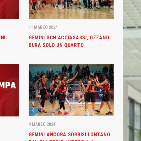
11 MARZO 2024
INI
GEMINI SCHIACCIASASSI, OZZANO
DURA SOLO UN QUARTO
4 MARZO 2024
GEMINI ANCORA SORRISI LONTANO
I