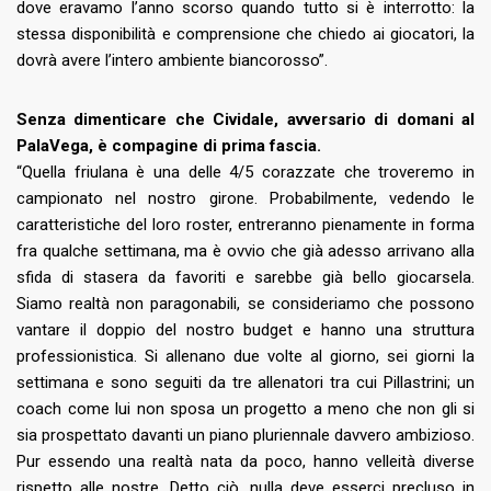
dove eravamo l’anno scorso quando tutto si è interrotto: la
stessa disponibilità e comprensione che chiedo ai giocatori, la
dovrà avere l’intero ambiente biancorosso”.
Senza dimenticare che Cividale, avversario di domani al
PalaVega, è compagine di prima fascia.
“Quella friulana è una delle 4/5 corazzate che troveremo in
campionato nel nostro girone. Probabilmente, vedendo le
caratteristiche del loro roster, entreranno pienamente in forma
fra qualche settimana, ma è ovvio che già adesso arrivano alla
sfida di stasera da favoriti e sarebbe già bello giocarsela.
Siamo realtà non paragonabili, se consideriamo che possono
vantare il doppio del nostro budget e hanno una struttura
professionistica. Si allenano due volte al giorno, sei giorni la
settimana e sono seguiti da tre allenatori tra cui Pillastrini; un
coach come lui non sposa un progetto a meno che non gli si
sia prospettato davanti un piano pluriennale davvero ambizioso.
Pur essendo una realtà nata da poco, hanno velleità diverse
rispetto alle nostre. Detto ciò, nulla deve esserci precluso in