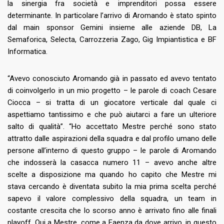
la sinergia fra società e imprenditori possa essere
determinante. In particolare l’arrivo di Aromando è stato spinto
dal main sponsor Gemini insieme alle aziende DB, La
Semaforica, Selecta, Carrozzeria Zago, Gig Impiantistica e BF
Informatica.
“Avevo conosciuto Aromando già in passato ed avevo tentato
di coinvolgerlo in un mio progetto – le parole di coach Cesare
Ciocca – si tratta di un giocatore verticale dal quale ci
aspettiamo tantissimo e che può aiutarci a fare un ulteriore
salto di qualità”. “Ho accettato Mestre perché sono stato
attratto dalle aspirazioni della squadra e dal profilo umano delle
persone all’interno di questo gruppo – le parole di Aromando
che indosserà la casacca numero 11 – avevo anche altre
scelte a disposizione ma quando ho capito che Mestre mi
stava cercando è diventata subito la mia prima scelta perché
sapevo il valore complessivo della squadra, un team in
costante crescita che lo scorso anno è arrivato fino alle finali
playoff. Qui a Mestre, come a Faenza da dove arrivo, in questo