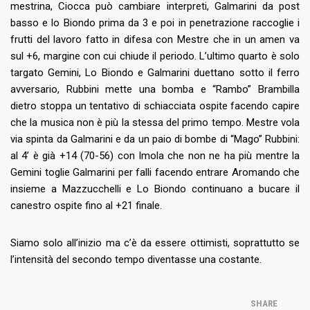
mestrina, Ciocca può cambiare interpreti, Galmarini da post
basso e lo Biondo prima da 3 e poi in penetrazione raccoglie i
frutti del lavoro fatto in difesa con Mestre che in un amen va
sul +6, margine con cui chiude il periodo. L’ultimo quarto è solo
targato Gemini, Lo Biondo e Galmarini duettano sotto il ferro
avversario, Rubbini mette una bomba e “Rambo” Brambilla
dietro stoppa un tentativo di schiacciata ospite facendo capire
che la musica non è più la stessa del primo tempo. Mestre vola
via spinta da Galmarini e da un paio di bombe di “Mago” Rubbini:
al 4’ è già +14 (70-56) con Imola che non ne ha più mentre la
Gemini toglie Galmarini per falli facendo entrare Aromando che
insieme a Mazzucchelli e Lo Biondo continuano a bucare il
canestro ospite fino al +21 finale.
Siamo solo all’inizio ma c’è da essere ottimisti, soprattutto se
l’intensità del secondo tempo diventasse una costante.
SHARE