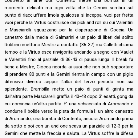
costretto al time out. Contento mette una bomba in un
momento delicato ma ogni volta che la Gemini sembra sul
punto di riacciuffare Imola qualcosa si inceppa, vuoi per fretta
vuoi perché la Virtus costruisce dei pick and roll su cui Valentini
e Masciarelli sguazzano per la disperazione di Coccia. Un
canestro dalla media di Galmarini e un paio di liberi del solito
Rubbini rimettono Mestre a contatto (36-37) ma Galletti chiama
tempo e la Virtus esce rinvigorita andando a segno con Vaulet
e Valentini fino al parziale di 36-43 di pausa lunga. Il break fa
bene a Mestre, Ciocca ricorda ai suoi che non può sopportare
di prendere 80 punti e la Gemini rientra in campo con un piglio
difensivo diverso seppur l’alba del terzo periodo non sia
splendente. Brambilla mette un paio di punti di grinta ma
dall’altra parte Masciarelli graffia il 40-48 dopo 3’ esatti, gong da
cui comincia un’altra partita. E’ una schiacciata di Aromando e
condurre il bolide verso la pista da formula1: un altro canestro
di Aromando, una bomba di Contento, ancora Aromando prima
da sotto e poi con un and one scava un parziale di 12-3 per la
Gemini che mette la freccia e saluta. La Virtus soffre la difesa