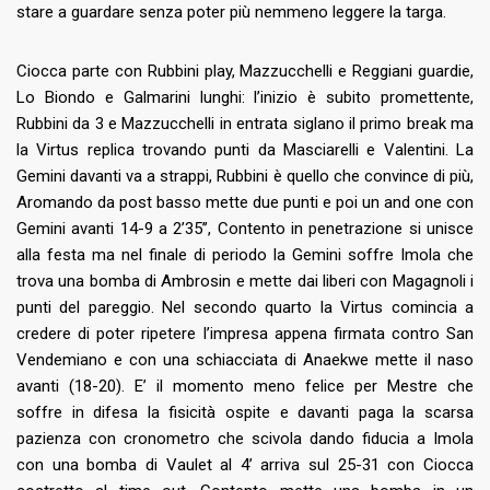
stare a guardare senza poter più nemmeno leggere la targa.
Ciocca parte con Rubbini play, Mazzucchelli e Reggiani guardie,
Lo Biondo e Galmarini lunghi: l’inizio è subito promettente,
Rubbini da 3 e Mazzucchelli in entrata siglano il primo break ma
la Virtus replica trovando punti da Masciarelli e Valentini. La
Gemini davanti va a strappi, Rubbini è quello che convince di più,
Aromando da post basso mette due punti e poi un and one con
Gemini avanti 14-9 a 2’35’’, Contento in penetrazione si unisce
alla festa ma nel finale di periodo la Gemini soffre Imola che
trova una bomba di Ambrosin e mette dai liberi con Magagnoli i
punti del pareggio. Nel secondo quarto la Virtus comincia a
credere di poter ripetere l’impresa appena firmata contro San
Vendemiano e con una schiacciata di Anaekwe mette il naso
avanti (18-20). E’ il momento meno felice per Mestre che
soffre in difesa la fisicità ospite e davanti paga la scarsa
pazienza con cronometro che scivola dando fiducia a Imola
con una bomba di Vaulet al 4’ arriva sul 25-31 con Ciocca