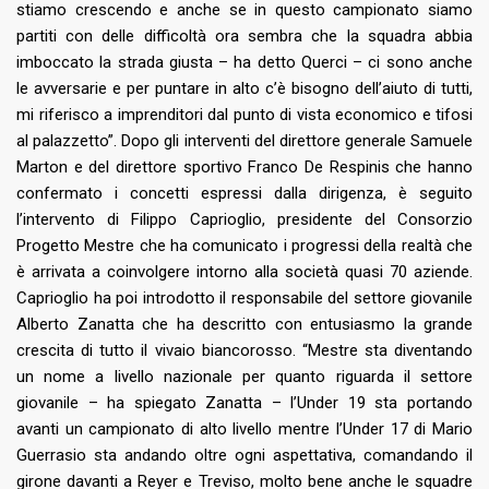
stiamo crescendo e anche se in questo campionato siamo
partiti con delle difficoltà ora sembra che la squadra abbia
imboccato la strada giusta – ha detto Querci – ci sono anche
le avversarie e per puntare in alto c’è bisogno dell’aiuto di tutti,
mi riferisco a imprenditori dal punto di vista economico e tifosi
al palazzetto”. Dopo gli interventi del direttore generale Samuele
Marton e del direttore sportivo Franco De Respinis che hanno
confermato i concetti espressi dalla dirigenza, è seguito
l’intervento di Filippo Caprioglio, presidente del Consorzio
Progetto Mestre che ha comunicato i progressi della realtà che
è arrivata a coinvolgere intorno alla società quasi 70 aziende.
Caprioglio ha poi introdotto il responsabile del settore giovanile
Alberto Zanatta che ha descritto con entusiasmo la grande
crescita di tutto il vivaio biancorosso. “Mestre sta diventando
un nome a livello nazionale per quanto riguarda il settore
giovanile – ha spiegato Zanatta – l’Under 19 sta portando
avanti un campionato di alto livello mentre l’Under 17 di Mario
Guerrasio sta andando oltre ogni aspettativa, comandando il
girone davanti a Reyer e Treviso, molto bene anche le squadre