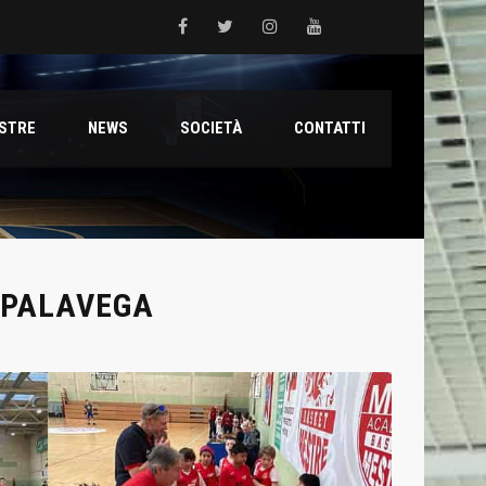
 del Grifone nel territorio
ESTRE
NEWS
SOCIETÀ
CONTATTI
ale con il talento Muhammed Jallow Seydina
ana Reyer
 PALAVEGA