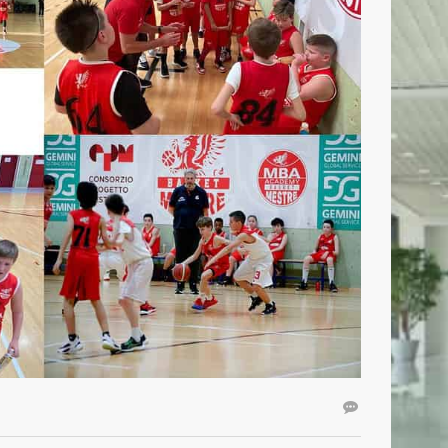
CONTATTI
Basket Mestre 1958 SSD a.r.l
Orari Segreteria:
Lun – Merc dalle 19.00 alle 20.30
T
(+39) 320 7147731