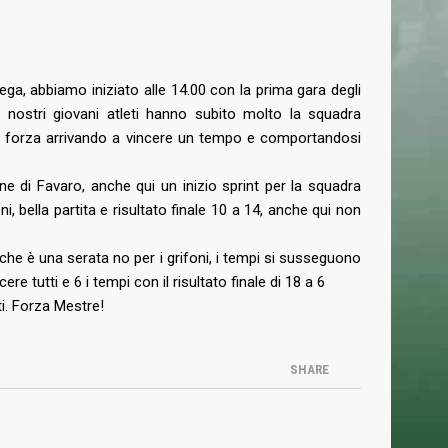
segreteria@basketmestre.it
vid-19
NEWSLETTER
ga, abbiamo iniziato alle 14.00 con la prima gara degli
i nostri giovani atleti hanno subito molto la squadra
tti forza arrivando a vincere un tempo e comportandosi
Iscriviti alla nostra Newsletter per rimanere
sempre aggiornato.
ne di Favaro, anche qui un inizio sprint per la squadra
 bella partita e risultato finale 10 a 14, anche qui non
de che è una serata no per i grifoni, i tempi si susseguono
Ho letto e accettato la
Privacy Policy
e tutti e 6 i tempi con il risultato finale di 18 a 6
ti. Forza Mestre!
SHARE