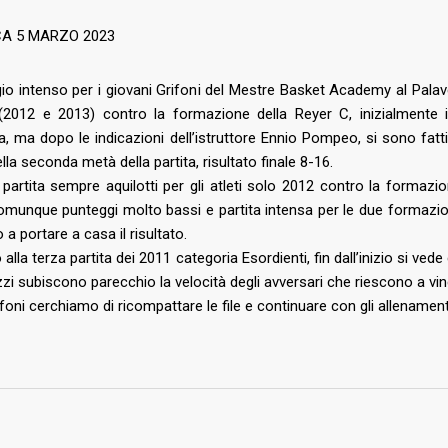
ne nel territorio
Regolamento Emergenza Co
A 5 MARZO 2023
2026
Consorzio Progetto Mestre
tro d’eccezione per il
o intenso per i giovani Grifoni del Mestre Basket Academy al Palave
i (2012 e 2013) contro la formazione della Reyer C, inizialmente 
a, ma dopo le indicazioni dell’istruttore Ennio Pompeo, si sono fa
2026
lla seconda metà della partita, risultato finale 8-16.
estre, due promesse della
artita sempre aquilotti per gli atleti solo 2012 contro la formazio
stro italiana in
omunque punteggi molto bassi e partita intensa per le due formazioni,
sso
 a portare a casa il risultato.
 alla terza partita dei 2011 categoria Esordienti, fin dall’inizio si ve
2026
zzi subiscono parecchio la velocità degli avversari che riescono a vincer
etto di caratura
foni cerchiamo di ricompattare le file e continuare con gli allenamen
ionale in biancorosso:
estre sigla un triennale
alento Muhammed Jallow