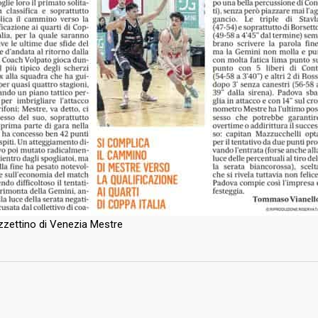
Regolamento Emergenza Co
2026
Consorzio Progetto Mestre
tro d’eccezione per il
2026
estre, due promesse della
stro italiana in
sso
2026
etto di caratura
ionale in biancorosso:
estre sigla un triennale
azzettino di Venezia Mestre
alento Muhammed Jallow