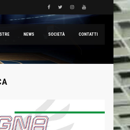
 del Grifone nel territorio
ESTRE
NEWS
SOCIETÀ
CONTATTI
ale con il talento Muhammed Jallow Seydina
ana Reyer
CA