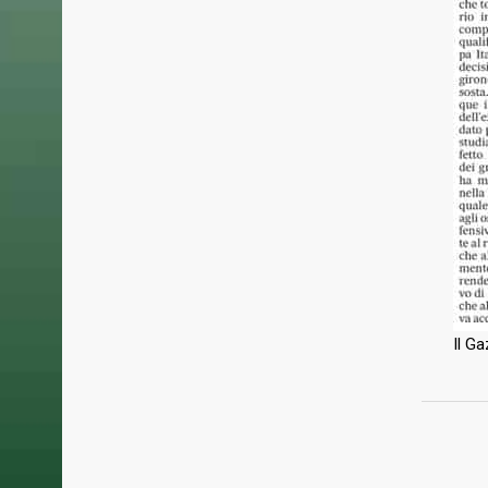
all’A2, riconquistata dopo 37 anni il giorno
24 LUGLIO 
22 giugno 2025.
Un incon
Grifone!
22 LUGLIO 
Basket M
pallacane
biancoro
13 LUGLIO 
Un prosp
internaz
Basket M
Il G
con il t
Seydina