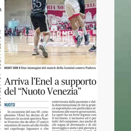
CONTATTI
Basket Mestre 1958 SSD a.r.l
Orari Segreteria:
Lun – Merc dalle 19.00 alle 20.30
T
(+39) 320 7147731
segreteria@basketmestre.it