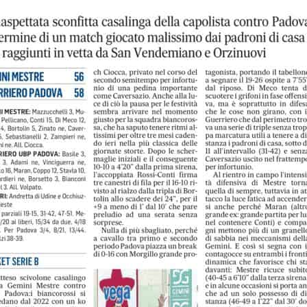
 NEWS
LINKS
Abbonamenti
2026
estre – Basket Club
Biglietti
nta: una nuova
azione che aumenta la rete
Download
ne nel territorio