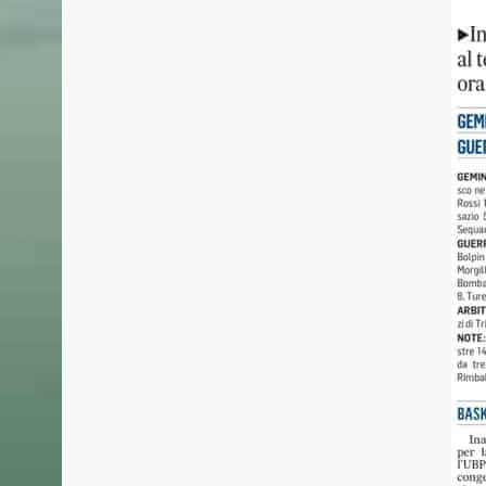
BASKET MESTRE 1958
ULTIME
Basket Mestre 1958, società sportiva
31 LUGLIO 
dilettantistica fondata nel 1958.
Basket M
Malconte
Dopo la gloriosa fase della serie A negli
collabor
anni ‘70 ’80, rinasce nel 2010.
del Grifo
La Prima Squadra attualmente partecipa