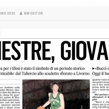
GNO 2020
BM EDITOR
 NEWS
LINKS
Abbonamenti
2026
estre – Basket Club