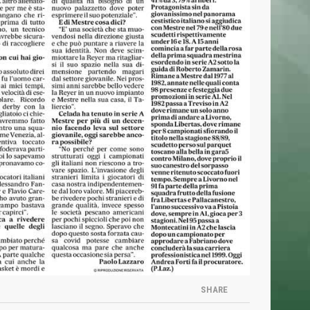
Lun – Merc dalle 19.00 alle 20.30
T
(+39) 320 7147731
segreteria@basketmestre.it
vid-19
NEWSLETTER
Iscriviti alla nostra Newsletter per rimanere
sempre aggiornato.
Ho letto e accettato la
Privacy Policy
SHARE