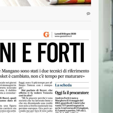
CONTATTI
Basket Mestre 1958 SSD a.r.l
Orari Segreteria: