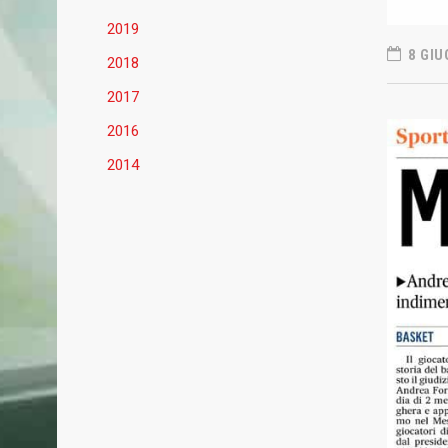
2019
8 GIU
2018
2017
2016
2014
BASKET MESTRE 1958
ULTIME
Basket Mestre 1958, società sportiva
31 LUGLIO 
dilettantistica fondata nel 1958.
Basket M