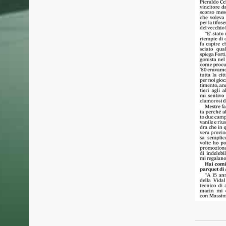
Malconte
Dopo la gloriosa fase della serie A negli
collabor
anni ‘70 ’80, rinasce nel 2010.
del Grifo
La Prima Squadra attualmente partecipa
all’A2, riconquistata dopo 37 anni il giorno
24 LUGLIO 
22 giugno 2025.
Un incon
Grifone!
22 LUGLIO 
Basket M
pallacane
biancoro
13 LUGLIO 
Un prosp
internaz
Basket M
con il t
Seydina