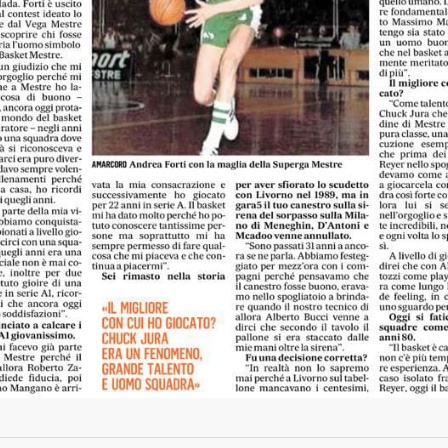
Biglietti
nta: una nuova
azione che aumenta la rete
Download
ne nel territorio
Regolamento Emergenza Co
2026
Consorzio Progetto Mestre
tro d’eccezione per il
2026
estre, due promesse della
stro italiana in
sso
2026
etto di caratura
ionale in biancorosso:
estre sigla un triennale
alento Muhammed Jallow