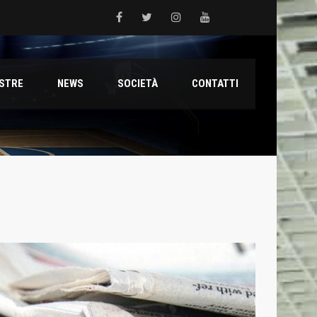
 del Grifone nel territorio
ESTRE
NEWS
SOCIETÀ
CONTATTI
ale con il talento Muhammed Jallow Seydina
ana Reyer