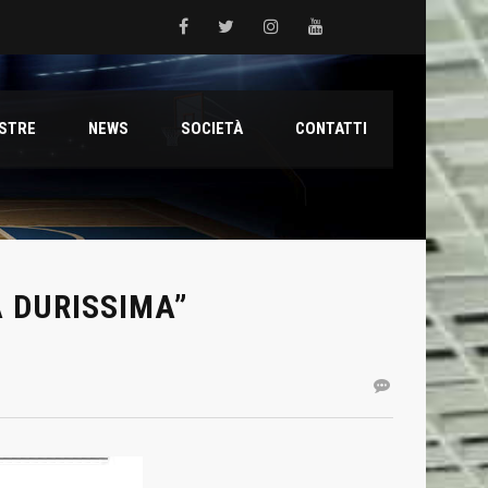
 del Grifone nel territorio
ESTRE
NEWS
SOCIETÀ
CONTATTI
ale con il talento Muhammed Jallow Seydina
ana Reyer
 DURISSIMA”