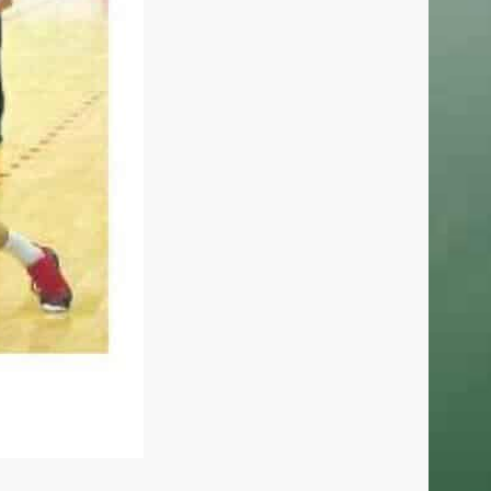
Basket Mestre 1958 SSD a.r.l
Orari Segreteria:
Lun – Merc dalle 19.00 alle 20.30
T
(+39) 320 7147731
segreteria@basketmestre.it
vid-19
NEWSLETTER
Iscriviti alla nostra Newsletter per rimanere
sempre aggiornato.
Ho letto e accettato la
Privacy Policy