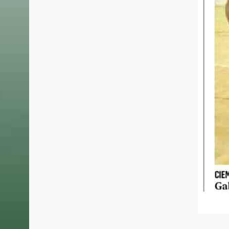
Basket Mestre 1958, società sportiva
31 LUGLIO 
dilettantistica fondata nel 1958.
Basket M
Malconte
Dopo la gloriosa fase della serie A negli
collabor
anni ‘70 ’80, rinasce nel 2010.
del Grifo
La Prima Squadra attualmente partecipa
all’A2, riconquistata dopo 37 anni il giorno
24 LUGLIO 
22 giugno 2025.
Un incon
Grifone!
22 LUGLIO 
Basket M
pallacane
biancoro
13 LUGLIO 
Un prosp
internaz