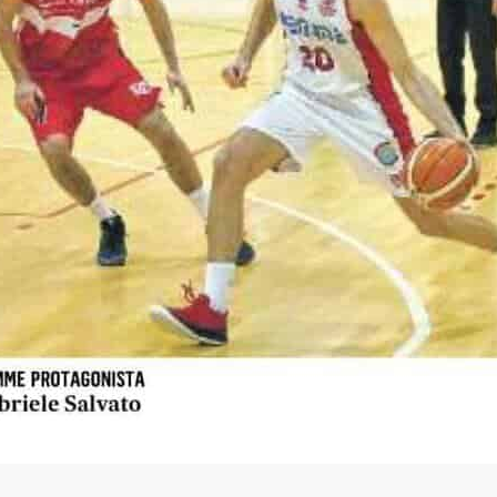
Abbonamenti
2026
estre – Basket Club
Biglietti
nta: una nuova
azione che aumenta la rete
Download
ne nel territorio
Regolamento Emergenza Co
2026
Consorzio Progetto Mestre
tro d’eccezione per il
2026
estre, due promesse della
stro italiana in
sso
2026
etto di caratura
ionale in biancorosso: