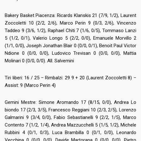
Bakery Basket Piacenza: Ricards Klanskis 21 (7/9, 1/2), Laurent
Zoccoletti 10 (2/2, 2/6), Marco Perin 9 (0/3, 2/6), Vincenzo
Taddeo 9 (3/6, 1/2), Raphael Chiti 7 (1/6, 0/5), Tommaso Lanzi
5 (1/2, 0/1), Valerio Longo 5 (2/2, 0/0), Emanuele Morvillo 2
(1/1, 0/0), Joseph Jonathan Blair 0 (0/0, 0/1), Benoit Paul Victor
Ndione 0 (0/0, 0/0), Ludovico Trevisan 0 (0/0, 0/0), Mattia
Molinari 0 (0/0, 0/0). All. Salvemini
Tiri liberi: 16 / 25 – Rimbalzi: 29 9 + 20 (Laurent Zoccoletti 8) –
Assist: 9 (Marco Perin 4)
Gemini Mestre: Simone Aromando 17 (8/15, 0/0), Andrea Lo
biondo 17 (2/3, 3/5), Francesco Reggiani 10 (2/3, 2/5), Lorenzo
Galmarini 9 (3/4, 0/0), Fabio Sebastianelli 9 (2/2, 1/5), Marco
Contento 7 (1/2, 1/4), Andrea Mazzucchelli 5 (1/5, 1/2), Michele
Rubbini 4 (0/1, 0/3), Luca Brambilla 0 (0/1, 0/0), Leonardo
Vecchina 0 (0/0, 0/0), Davide Martorana 0 (0/0, 0/0), Pietro