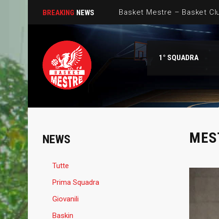
Basket Mestre – Basket Clu
BREAKING
NEWS
Un incontro d’eccezione per
1° SQUADRA
Basket Mestre, due promess
Un prospetto di caratura i
Gemini Mestre al Talierci
MES
NEWS
Tutte
Prima Squadra
Giovanili
Baskin