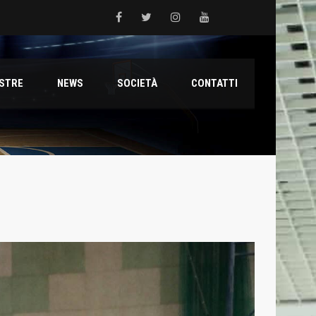
 del Grifone nel territorio
ESTRE
NEWS
SOCIETÀ
CONTATTI
ale con il talento Muhammed Jallow Seydina
ana Reyer