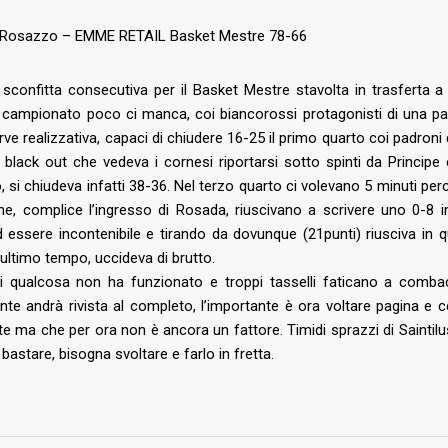
Biglietti
nta: una nuova
azione che aumenta la rete
 Rosazzo – EMME RETAIL Basket Mestre 78-66
Download
ne nel territorio
Regolamento Emergenza Co
sconfitta consecutiva per il Basket Mestre stavolta in trasferta 
2026
Consorzio Progetto Mestre
i campionato poco ci manca, coi biancorossi protagonisti di una par
tro d’eccezione per il
ve realizzativa, capaci di chiudere 16-25 il primo quarto coi padroni d
il black out che vedeva i
cornesi riportarsi sotto spinti da Principe
 si chiudeva infatti 38-36. Nel terzo quarto ci volevano 5 minuti per
2026
he, complice l’ingresso di Rosada, riuscivano a scrivere uno 0-8 in
estre, due promesse della
d essere incontenibile e tirando da dovunque (21punti) riusciva in
stro italiana in
l’ultimo tempo, uccideva di brutto.
sso
 di qualcosa non ha funzionato e troppi tasselli faticano a comba
te andrà rivista al completo, l’importante è ora voltare pagina e c
2026
e ma che per ora non è ancora un fattore. Timidi sprazzi di Saintil
etto di caratura
astare, bisogna svoltare e farlo in fretta.
ionale in biancorosso:
estre sigla un triennale
alento Muhammed Jallow