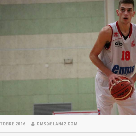
 NEWS
LINKS
TOBRE 2016
CMS@ELAN42.COM
Abbonamenti
2026
estre – Basket Club