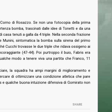
Lun – Merc dalle 19.00 alle 20.30
T
(+39) 320 7147731
segreteria@basketmestre.it
vid-19
a Corno di Rosazzo. Se non una fotocopia della prima
tenza bomba, trascinati dalle idee di Tonetti e da una
NEWSLETTER
i casa tenuti a galla da 4 triple. Nella seconda frazione
 e Munini, sintomatica la bomba sulla sirena del primo
ché Cucchi trovasse le due triple che ridava ossigeno ai
Iscriviti alla nostra Newsletter per rimanere
coraggiante (47-44). Poi purtroppo il buio, Fabris era
sempre aggiornato.
 qualche modo a tenere viva una partita che Franco, 11
ciare, la squadra ha ampi margini di miglioramento e
ercare di ottimizzare una condizione atletica che pare
Ho letto e accettato la
Privacy Policy
us e qualche buona intuizione difensiva di Gomirato non
SHARE