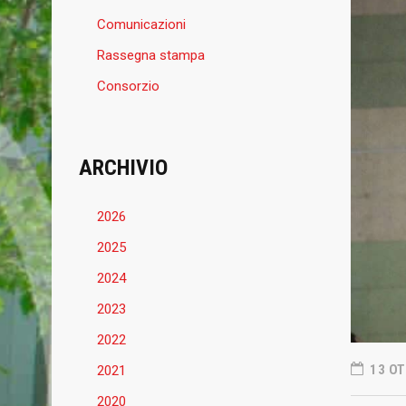
Comunicazioni
Rassegna stampa
Consorzio
ARCHIVIO
2026
2025
2024
2023
BASKET MESTRE 1958
ULTIME
2022
13 OT
2021
Basket Mestre 1958, società sportiva
31 LUGLIO 
dilettantistica fondata nel 1958.
2020
Basket M