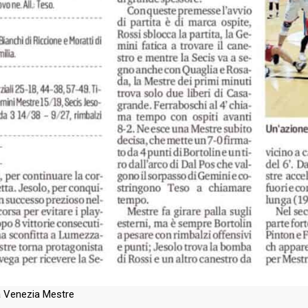
Abbonamenti
2026
estre – Basket Club
Biglietti
nta: una nuova
azione che aumenta la rete
Download
ne nel territorio
Regolamento Emergenza Co
2026
Consorzio Progetto Mestre
tro d’eccezione per il
2026
estre, due promesse della
stro italiana in
sso
2026
etto di caratura
ionale in biancorosso:
estre sigla un triennale
 Venezia Mestre
alento Muhammed Jallow