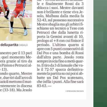
Basket Mestre 1958 SSD a.r.l
Orari Segreteria:
Lun – Merc dalle 19.00 alle 20.30
T
(+39) 320 7147731
segreteria@basketmestre.it
vid-19
NEWSLETTER
Iscriviti alla nostra Newsletter per rimanere
sempre aggiornato.
Ho letto e accettato la
Privacy Policy