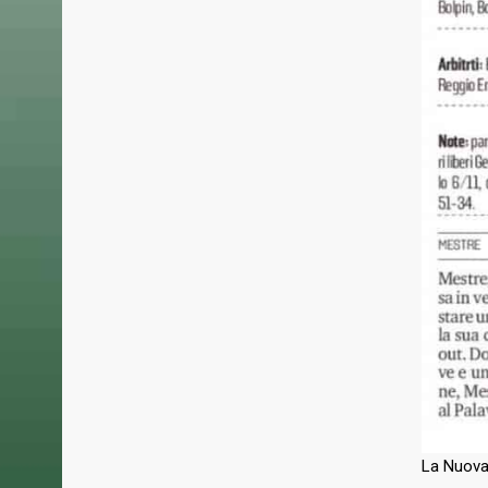
Basket Mestre 1958, società sportiva
31 LUGLIO 
dilettantistica fondata nel 1958.
Basket M
Malconte
Dopo la gloriosa fase della serie A negli
collabor
anni ‘70 ’80, rinasce nel 2010.
del Grifo
La Prima Squadra attualmente partecipa
all’A2, riconquistata dopo 37 anni il giorno
24 LUGLIO 
22 giugno 2025.
Un incon
Grifone!
22 LUGLIO 
Basket M
pallacane
biancoro
13 LUGLIO 
Un prosp
internaz
Basket M
La Nuova
con il t