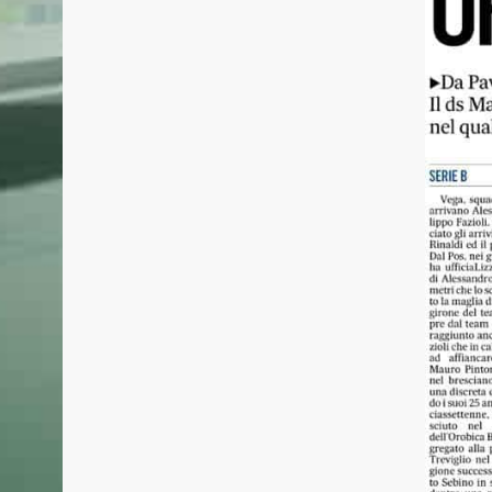
BASKET MESTRE 1958
ULTIME
Basket Mestre 1958, società sportiva
31 LUGLIO 
dilettantistica fondata nel 1958.
Basket M
Malconte
Dopo la gloriosa fase della serie A negli
collabor
anni ‘70 ’80, rinasce nel 2010.
del Grifo
La Prima Squadra attualmente partecipa
all’A2, riconquistata dopo 37 anni il giorno
24 LUGLIO 
22 giugno 2025.
Un incon
Grifone!
22 LUGLIO 
Basket M