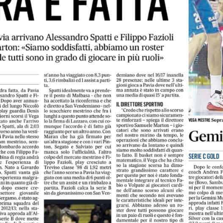
 NEWS
LINKS
Abbonamenti
2026
estre – Basket Club
Biglietti
nta: una nuova
azione che aumenta la rete
Download
ne nel territorio
Regolamento Emergenza Co
2026
Consorzio Progetto Mestre
tro d’eccezione per il
2026
estre, due promesse della