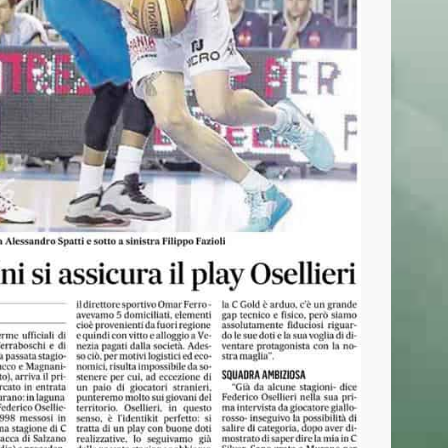
CONTATTI
Basket Mestre 1958 SSD a.r.l
Orari Segreteria:
Lun – Merc dalle 19.00 alle 20.30
T
(+39) 320 7147731
segreteria@basketmestre.it
vid-19
NEWSLETTER
Iscriviti alla nostra Newsletter per rimanere
sempre aggiornato.