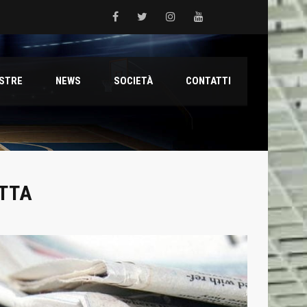
 del Grifone nel territorio
ESTRE
NEWS
SOCIETÀ
CONTATTI
ale con il talento Muhammed Jallow Seydina
ana Reyer
ATTA