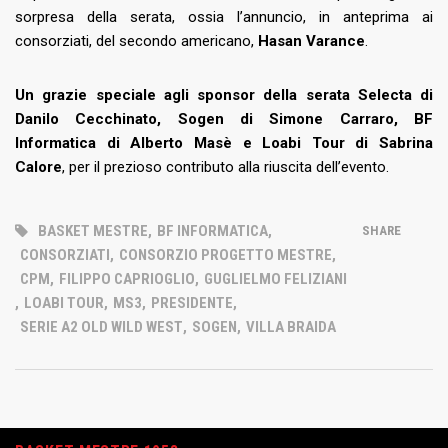
sorpresa della serata, ossia l’annuncio, in anteprima ai
consorziati, del secondo americano,
Hasan Varance
.
Un grazie speciale agli sponsor della serata Selecta di
Danilo Cecchinato, Sogen di Simone Carraro, BF
Informatica di Alberto Masè e Loabi Tour di Sabrina
Calore
, per il prezioso contributo alla riuscita dell’evento.
BASKET MESTRE
,
BF INFORMATICA
,
SHARE
CONSORZIATI
,
CONSORZIO PROGETTO MESTRE
,
CPM
,
FILIPPO CAPRIOGLIO
,
GUGLIELMO FELIZIANI
,
LOABI TOUR
,
MS3
,
PRESIDENTE
,
SERIE A2 OLD WILD WEST
,
SOGEN
,
VILLA BRAIDA