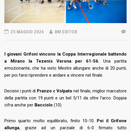
25 MAGGIO 2026
BM EDITOR
I giovani Grifoni
vincono la Coppa Interregionale battendo
a Mirano la Tezenis Verona per 61-56.
Una partita
emozionante, che ha visto Mestre allungare anche di 20 punti,
per poi farsi riprendere e andare a vincere nel finale.
Decisivi i punti di
Pranzo
e
Volpato
nel finale, miglior marcatore
della partita con 19 punti e un bel 5/11 da oltre l’arco. Doppia
cifra anche per
Bacciolo
(10).
Primo quarto molto equilibrato, finito 10-10.
Poi il Grifone
allunga
, grazie ad un parziale di 6-0 firmato tutto