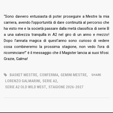
“Sono davvero entusiasta di poter proseguire a Mestre la mia
carriera, avendo l’opportunità di dare continuità al percorso che
ha visto me e la società passare dalla metà classifica di serie B
a una salvezza tranquilla in A2 nel giro di un anno e mezzo!
Dopo l’annata magica di quest’anno sono curioso di vedere
cosa combineremo la prossima stagione, non vedo l’ora di
ricominciare!” è il messaggio che il Magister lancia ai suoi tifosi.
Grazie, Galma!
BASKET MESTRE
,
CONFERMA
,
GEMINI MESTRE
,
SHARE
LORENZO GALMARINI
,
SERIE A2
,
SERIE A2 OLD WILD WEST
,
STAGIONE 2026-2027