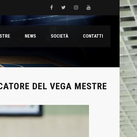
 del Grifone nel territorio
ESTRE
NEWS
SOCIETÀ
CONTATTI
ale con il talento Muhammed Jallow Seydina
ana Reyer
OCATORE DEL VEGA MESTRE