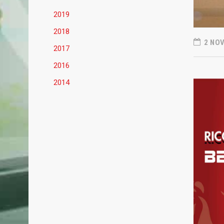
2019
2018
2 NO
2017
2016
2014
BASKET MESTRE 1958
ULTIME
Basket Mestre 1958, società sportiva
31 LUGLIO 
dilettantistica fondata nel 1958.
Basket M
Malconte
Dopo la gloriosa fase della serie A negli
collabor
anni ‘70 ’80, rinasce nel 2010.
del Grifo
La Prima Squadra attualmente partecipa