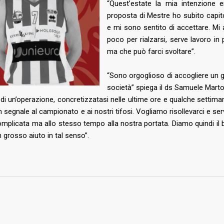
“Quest’estate la mia intenzione e
2026
Consorzio Progetto Mestre
proposta di Mestre ho subito capito
tro d’eccezione per il
e mi sono sentito di accettare. Mi 
poco per rialzarsi, serve lavoro in
ma che può farci svoltare”.
2026
estre, due promesse della
“Sono orgoglioso di accogliere un g
stro italiana in
società” spiega il ds Samuele Marto
sso
a di un’operazione, concretizzatasi nelle ultime ore e qualche setti
 segnale al campionato e ai nostri tifosi. Vogliamo risollevarci e 
2026
complicata ma allo stesso tempo alla nostra portata. Diamo quindi il
etto di caratura
n grosso aiuto in tal senso”.
ionale in biancorosso:
estre sigla un triennale
alento Muhammed Jallow
FOLLOW US: