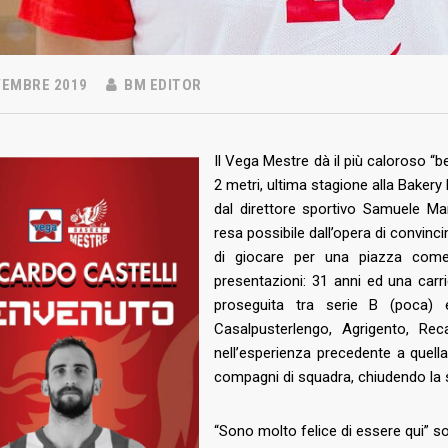
VEMBRE 2019
BM EDITOR
Il Vega Mestre dà il più caloroso “b
2 metri, ultima stagione alla Baker
dal direttore sportivo Samuele Ma
resa possibile dall’opera di convinc
di giocare per una piazza come
presentazioni: 31 anni ed una carri
 NEWS
LINKS
proseguita tra serie B (poca) 
Casalpusterlengo, Agrigento, Reca
Abbonamenti
2026
nell’esperienza precedente a quell
estre – Basket Club
Biglietti
compagni di squadra, chiudendo la st
nta: una nuova
azione che aumenta la rete
Download
ne nel territorio
“Sono molto felice di essere qui” s
Regolamento Emergenza Co