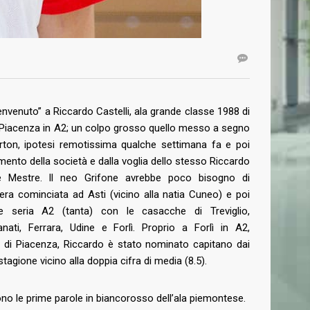
envenuto” a Riccardo Castelli, ala grande classe 1988 di
y Piacenza in A2; un colpo grosso quello messo a segno
rton, ipotesi remotissima qualche settimana fa e poi
imento della società e dalla voglia dello stesso Riccardo
 Mestre. Il neo Grifone avrebbe poco bisogno di
era cominciata ad Asti (vicino alla natia Cuneo) e poi
CONTATTI
e seria A2 (tanta) con le casacche di Treviglio,
nati, Ferrara, Udine e Forlì. Proprio a Forlì in A2,
Basket Mestre 1958 SSD a.r.l
a di Piacenza, Riccardo è stato nominato capitano dai
Orari Segreteria:
agione vicino alla doppia cifra di media (8.5).
Lun – Merc dalle 19.00 alle 20.30
T
(+39) 320 7147731
ono le prime parole in biancorosso dell’ala piemontese.
segreteria@basketmestre.it
vid-19