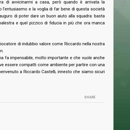
ra di avvicinarmi a casa, però quando è arrivata la
 l’entusiasmo e la voglia di far bene di questa società
NEWSLETTER
auguro di poter dare un buon aiuto alla squadra: basta
 palestra e quel pizzico di fiducia in più che ora manca
Iscriviti alla nostra Newsletter per rimanere
sempre aggiornato.
iocatore di indubbio valore come Riccardo nella nostra
n.
mana fa impensabile, molto importante e che vuole anche
serve essere compatti come ambiente per partire con una
Ho letto e accettato la
Privacy Policy
 benvenuto a Riccardo Castelli, innesto che siamo sicuri
SHARE
Managed and Hosted by ELAN42