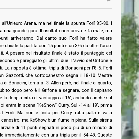
all’Unieuro Arena, ma nel finale la spunta Forlì 85-80. I
ta una grande gara. Il risultato non arriva e fa male, ma
unti arriveranno. Dal canto suo, Forlì ha fatto valere
e chiude la partita con 15 punti e un 3/6 da oltre l’arco.
i. A pesare nel risultato finale è stato il punteggio del
secondo e pareggiato gli ultimi due. L’avvio del Grifone è
La risposta è ottima: tripla di Bonacini per l’8-5. Forlì
’ con Gazzotti, che sottocanestro segna il 18-10. Mestre
di Bonacini, torna a -3. Allen però, nel finale di quarto,
Subito dopo però è il Grifone a segnare, con il capitano
le la doppia cifra di vantaggio al 16’, andando anche sul
 poi entra in scena “KeShow” Curry. Sul -14 al 19’, prima
ut Forlì. Ma non è finita per Curry: ruba palla e va a
an canestro, ma KeShow è un fiume in piena. Sulla sirena
rziale di 11 punti segnati in poco più di un minuto di
de immediatamente con una tripla per il 54-48. Queste