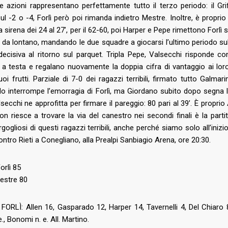
e azioni rappresentano perfettamente tutto il terzo periodo: il Gr
l -2 o -4, Forlì però poi rimanda indietro Mestre. Inoltre, è propr
lla sirena dei 24 al 27’, per il 62-60, poi Harper e Pepe rimettono Forl
a da lontano, mandando le due squadre a giocarsi l’ultimo periodo su
 decisiva al ritorno sul parquet. Tripla Pepe, Valsecchi risponde
 a testa e regalano nuovamente la doppia cifra di vantaggio ai lor
uoi frutti. Parziale di 7-0 dei ragazzi terribili, firmato tutto Galmar
 interrompe l’emorragia di Forlì, ma Giordano subito dopo segna la
lsecchi ne approfitta per firmare il pareggio: 80 pari al 39’. È propri
n riesce a trovare la via del canestro nei secondi finali è la parti
gogliosi di questi ragazzi terribili, anche perché siamo solo all’in
 NEWS
LINKS
ntro Rieti a Conegliano, alla Prealpi Sanbiagio Arena, ore 20:30.
Abbonamenti
2026
orlì 85
estre – Basket Club
Biglietti
nta: una nuova
estre 80
azione che aumenta la rete
Download
ne nel territorio
ORLÌ: Allen 16, Gasparado 12, Harper 14, Tavernelli 4, Del Chiaro 8
Regolamento Emergenza Co
e., Bonomi n. e. All. Martino.
2026
Consorzio Progetto Mestre