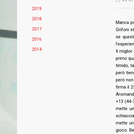
2019
2018
Manca poc
2017
Grifoni s
se questi
2016
l’esperie
2014
Il miglio
primo qua
timido, t
però tien
però non 
firma il 
Aromando,
+13 (44-3
mette un
schiaccia
mette un
gioco. B