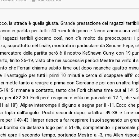
o, la strada è quella giusta. Grande prestazione dei ragazzi terribili 
tanno in partita per tutti i 40 minuti di gioco e fanno ancora una vol
 ragazzi terribili giocano così, non c’è molto da preoccuparsi: i p
nza, soprattutto nel finale, mostrata in particolare da Simone Pepe, ch
r marcatore della partita però è il nostro KeShawn Curry, con 19 punt
rto, finito 25-19, visto che nei successivi periodi Mestre ha vinto il 
anto che Ferrari chiama subito time out dopo neanche quattro minuti. 
e il vantaggio per tutti i primi 10 minuti e cerca di scappare all’8
ci mette tanto a reagire e prima con Giordano e poi con un’altra tripla 
25-19. Si rimane a contatto, tanto che Forlì chiama time out al 14’. 
 per il 32-30. Forlì però reagisce e infila un parziale di 12-1, che va
1 al 18’). Alipiev interrompe il digiuno e segna per il -11. Ecco che
a tripla dall’angolo. Pochi secondi dopo, un’altra: 49-38 e time o
re per il 49-43. Harper riesce a far respirare i suoi segnando un gr
a bomba da distanza logo per il 51-46, completando il personale pa
echi apre il secondo tempo, portando Mestre a -3, ma Allen rispon