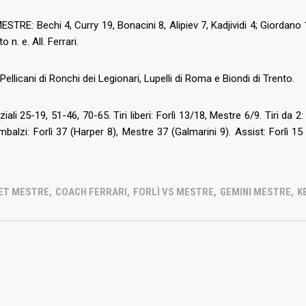
tro d’eccezione per il
STRE: Bechi 4, Curry 19, Bonacini 8, Alipiev 7, Kadjividi 4; Giordano
o n. e. All. Ferrari.
2026
estre, due promesse della
Pellicani di Ronchi dei Legionari, Lupelli di Roma e Biondi di Trento.
stro italiana in
sso
ziali 25-19, 51-46, 70-65. Tiri liberi: Forlì 13/18, Mestre 6/9. Tiri da 2
mbalzi: Forlì 37 (Harper 8), Mestre 37 (Galmarini 9). Assist: Forlì 
2026
etto di caratura
ionale in biancorosso:
estre sigla un triennale
ET MESTRE
,
COACH FERRARI
,
FORLÌ VS MESTRE
,
GEMINI MESTRE
,
K
alento Muhammed Jallow
FOLLOW US: