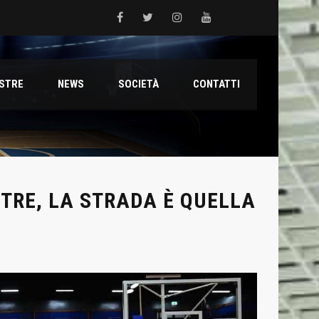
 del Grifone nel territorio
ESTRE
NEWS
SOCIETÀ
CONTATTI
ale con il talento Muhammed Jallow Seydina
ana Reyer
STRE, LA STRADA È QUELLA