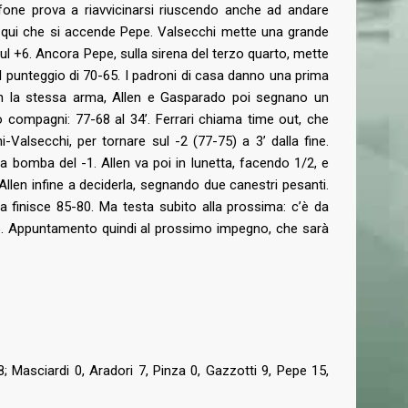
ifone prova a riavvicinarsi riuscendo anche ad andare
io qui che si accende Pepe. Valsecchi mette una grande
ì sul +6. Ancora Pepe, sulla sirena del terzo quarto, mette
l punteggio di 70-65. I padroni di casa danno una prima
 con la stessa arma, Allen e Gasparado poi segnano un
o compagni: 77-68 al 34’. Ferrari chiama time out, che
ini-Valsecchi, per tornare sul -2 (77-75) a 3’ dalla fine.
 bomba del -1. Allen va poi in lunetta, facendo 1/2, e
o Allen infine a deciderla, segnando due canestri pesanti.
ta finisce 85-80. Ma testa subito alla prossima: c’è da
izio. Appuntamento quindi al prossimo impegno, che sarà
CONTATTI
Basket Mestre 1958 SSD a.r.l
Orari Segreteria:
Lun – Merc dalle 19.00 alle 20.30
T
(+39) 320 7147731
segreteria@basketmestre.it
; Masciardi 0, Aradori 7, Pinza 0, Gazzotti 9, Pepe 15,
vid-19