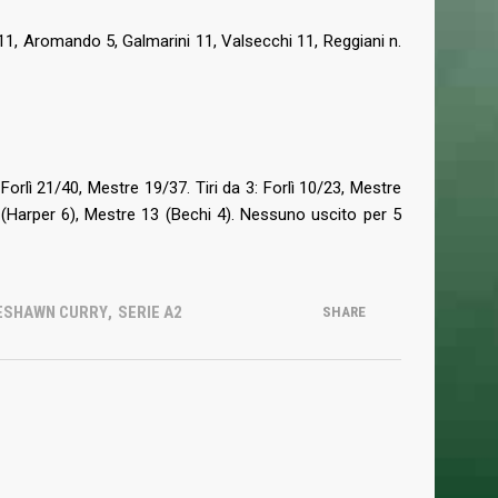
NEWSLETTER
 11, Aromando 5, Galmarini 11, Valsecchi 11, Reggiani n.
Iscriviti alla nostra Newsletter per rimanere
sempre aggiornato.
: Forlì 21/40, Mestre 19/37. Tiri da 3: Forlì 10/23, Mestre
15 (Harper 6), Mestre 13 (Bechi 4). Nessuno uscito per 5
Ho letto e accettato la
Privacy Policy
ESHAWN CURRY
,
SERIE A2
SHARE
Managed and Hosted by ELAN42