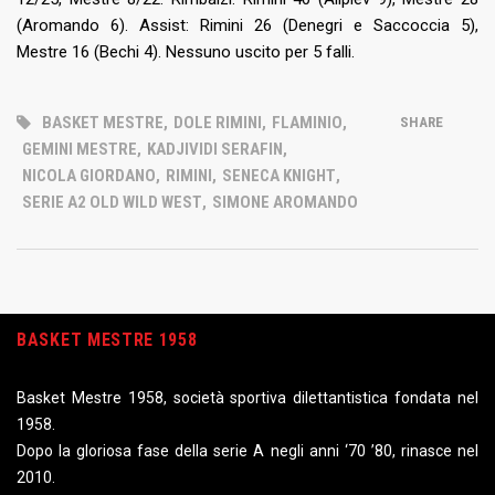
(Aromando 6). Assist: Rimini 26 (Denegri e Saccoccia 5),
Mestre 16 (Bechi 4). Nessuno uscito per 5 falli.
BASKET MESTRE
,
DOLE RIMINI
,
FLAMINIO
,
SHARE
GEMINI MESTRE
,
KADJIVIDI SERAFIN
,
NICOLA GIORDANO
,
RIMINI
,
SENECA KNIGHT
,
SERIE A2 OLD WILD WEST
,
SIMONE AROMANDO
BASKET MESTRE 1958
Basket Mestre 1958, società sportiva dilettantistica fondata nel
1958.
Dopo la gloriosa fase della serie A negli anni ‘70 ’80, rinasce nel
2010.