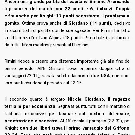
Ancora una
grande partita del capitano Simone Aromando
,
top scorer del match con 22 punti e 6 rimbalzi.
Doppia
cifra anche per Knight: 17 punti nonostante il problema al
gomito
. Ottima prova anche di
Giordano (14 punti),
decisivo
in alcuni tratti di partita con le sue sgasate. Per Rimini ha fatto
la differenza l’ex Ivan Alipiev (18 punti e 9 rimbalzi), acclamato
da tutti i tifosi mestrini presenti al Flaminio.
Rimini riesce a creare una distanza importante già alla fine del
primo periodo. All’8’ Simioni trova la prima doppia cifra di
vantaggio (22-11), sanata subito dai
nostri due USA
, che con i
loro punti chiudono il periodo sul 22-16.
Il secondo quarto è targato
Nicola Giordano, il ragazzo
terribile per eccellenza
. Segna
8 punti
, tutti con il marchio di
fabbrica:
crossover per lasciare sul posto il difensore,
penetrazione e canestro
. Al 16’ regala il pareggio (32-32), poi
Knight
con due liberi trova il primo vantaggio del Grifone: