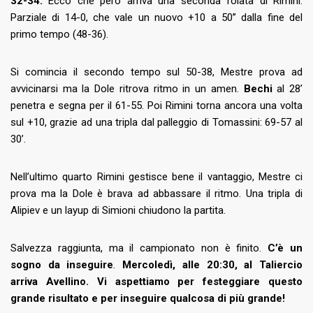
32-34.
Ecco che però arriva una seconda folata di Rimini.
Parziale di 14-0, che vale un nuovo +10 a 50’’ dalla fine del
primo tempo (48-36).
Si comincia il secondo tempo sul 50-38, Mestre prova ad
avvicinarsi ma la Dole ritrova ritmo in un amen.
Bechi
al 28’
penetra e segna per il 61-55. Poi Rimini torna ancora una volta
sul +10, grazie ad una tripla dal palleggio di Tomassini: 69-57 al
30’.
Nell’ultimo quarto Rimini gestisce bene il vantaggio, Mestre ci
prova ma la Dole è brava ad abbassare il ritmo. Una tripla di
Alipiev e un layup di Simioni chiudono la partita.
Salvezza raggiunta, ma il campionato non è finito.
C’è un
sogno da inseguire
.
Mercoledì, alle 20:30, al Taliercio
arriva Avellino. Vi aspettiamo per festeggiare questo
grande risultato e per inseguire qualcosa di più grande!