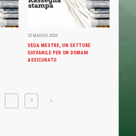
NEWSLETTER
Iscriviti alla nostra Newsletter per rimanere
sempre aggiornato.
25 MAGGIO 2020
VEGA MESTRE, UN SETTORE
GIOVANILE PER UN DOMANI
ASSICURATO
Ho letto e accettato la
Privacy Policy
…
9
Managed and Hosted by ELAN42