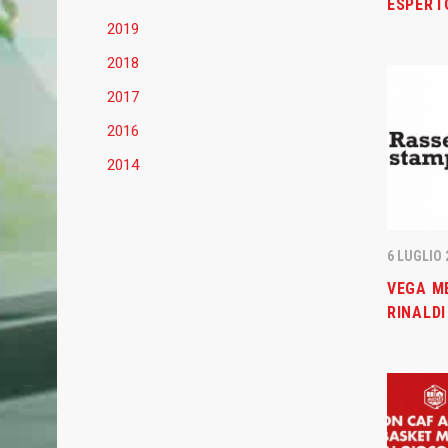
ESPERT
2019
2018
2017
2016
2014
BASKET MESTRE 1958
ULTIME
6 LUGLIO 
VEGA M
Basket Mestre 1958, società sportiva
31 LUGLIO 
RINALDI
dilettantistica fondata nel 1958.
Basket M
Malconte
Dopo la gloriosa fase della serie A negli
collabor
anni ‘70 ’80, rinasce nel 2010.
del Grifo
La Prima Squadra attualmente partecipa
all’A2, riconquistata dopo 37 anni il giorno
24 LUGLIO 
22 giugno 2025.