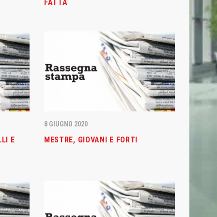
FATTA
CONTATTI
8 GIUGNO 2020
LI E
MESTRE, GIOVANI E FORTI
Basket Mestre 1958 SSD a.r.l
S
Orari Segreteria:
Lun – Merc dalle 19.00 alle 20.30
T
(+39) 320 7147731
segreteria@basketmestre.it
vid-19