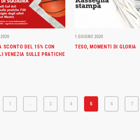
tro d’eccezione per il
2026
estre, due promesse della
 2020
1 GIUGNO 2020
stro italiana in
sso
A SCONTO DEL 15% CON
TESO, MOMENTI DI GLORIA
I VENEZIA SULLE PRATICHE
2026
etto di caratura
ionale in biancorosso:
estre sigla un triennale
alento Muhammed Jallow
1
…
3
4
5
6
7
FOLLOW US: