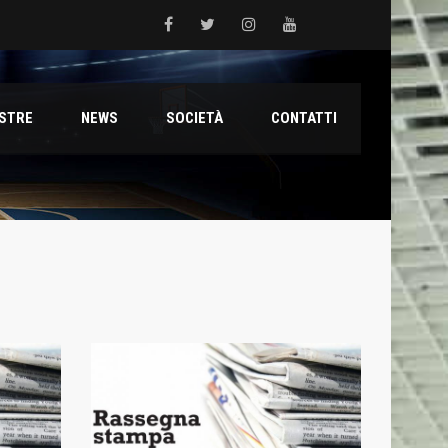
 del Grifone nel territorio
ESTRE
NEWS
SOCIETÀ
CONTATTI
ale con il talento Muhammed Jallow Seydina
ana Reyer