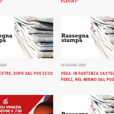
O”
PLAYOFF”
 NEWS
LINKS
2020
29 GIUGNO 2020
ESTRE, DOPO DAL POS ECCO
VEGA: IN PARTENZA CASTEL
Abbonamenti
2026
PEREZ, NEL MIRINO DAL PO
estre – Basket Club
Biglietti
nta: una nuova
azione che aumenta la rete
Download
ne nel territorio
Regolamento Emergenza Co
2026
Consorzio Progetto Mestre